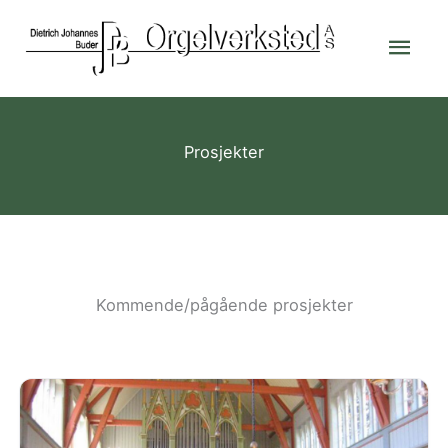
Skip
Mai
to
content
Men
Prosjekter
Kommende/pågående prosjekter