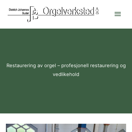
Skip
Mai
to
content
Men
Restaurering av orgel – profesjonell restaurering og
vedlikehold