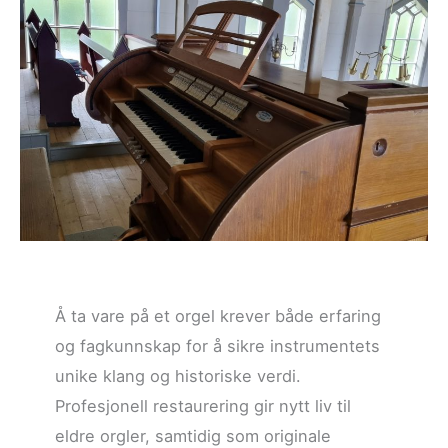
Å ta vare på et orgel krever både erfaring
og fagkunnskap for å sikre instrumentets
unike klang og historiske verdi.
Profesjonell restaurering gir nytt liv til
eldre orgler, samtidig som originale