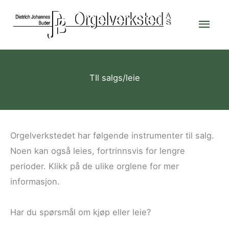
Skip
Mai
to
content
Men
TIl salgs/leie
Orgelverkstedet har følgende instrumenter til salg.
Noen kan også leies, fortrinnsvis for lengre
perioder. Klikk på de ulike orglene for mer
informasjon.
Har du spørsmål om kjøp eller leie?