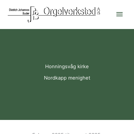
Skip
Mai
to
content
Men
Honningsvåg kirke
Nordkapp menighet