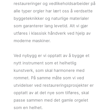
restaureringer og vedlikeholdsarbeider på
alle typer orgler har lært oss å verdsette
byggeteknikker og naturlige materialer
som garanterer lang levetid. Alt vi gjør
utføres i klassisk håndverk ved hjelp av
moderne maskiner.
Ved nybygg er vi opptatt av å bygge et
nytt instrument som et helhetlig
kunstverk, som skal harmonere med
rommet. På samme måte som vi ved
utvidelser ved restaureringsprosjekter er
opptatt av at det nye som tilføres, skal
passe sammen med det gamle orgelet
som en helhet.