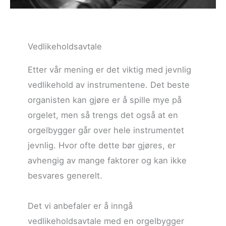
Vedlikeholdsavtale
Etter vår mening er det viktig med jevnlig
vedlikehold av instrumentene. Det beste
organisten kan gjøre er å spille mye på
orgelet, men så trengs det også at en
orgelbygger går over hele instrumentet
jevnlig. Hvor ofte dette bør gjøres, er
avhengig av mange faktorer og kan ikke
besvares generelt.
Det vi anbefaler er å inngå
vedlikeholdsavtale med en orgelbygger