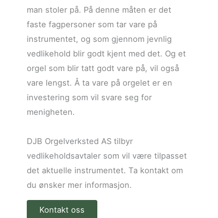
man stoler på. På denne måten er det
faste fagpersoner som tar vare på
instrumentet, og som gjennom jevnlig
vedlikehold blir godt kjent med det. Og et
orgel som blir tatt godt vare på, vil også
vare lengst. Å ta vare på orgelet er en
investering som vil svare seg for
menigheten.
DJB Orgelverksted AS tilbyr
vedlikeholdsavtaler som vil være tilpasset
det aktuelle instrumentet. Ta kontakt om
du ønsker mer informasjon.
Kontakt oss