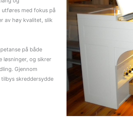
klang og
l utføres med fokus på
r av høy kvalitet, slik
mpetanse på både
løsninger, og sikrer
andling. Gjennom
 tilbys skreddersydde