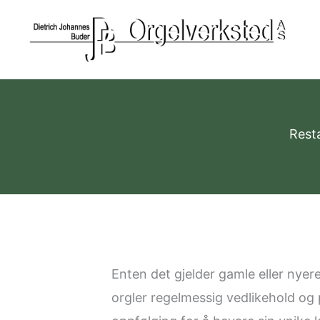
Skip
to
content
Resta
Enten det gjelder gamle eller nyer
orgler regelmessig vedlikehold og 