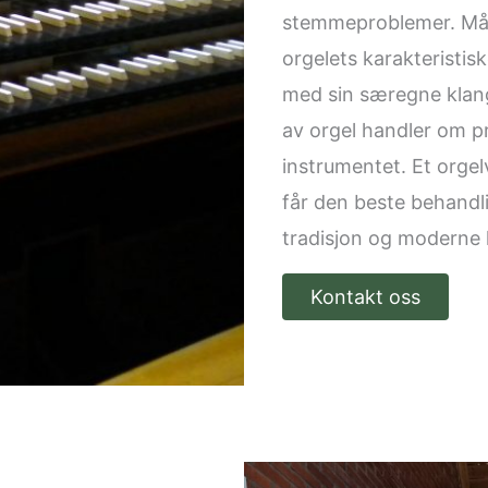
stemmeproblemer. Måle
orgelets karakteristisk
med sin særegne klan
av orgel handler om pr
instrumentet. Et orgel
får den beste behandl
tradisjon og moderne 
Kontakt oss