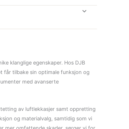
ike klanglige egenskaper. Hos DJB
 får tilbake sin optimale funksjon og
nstrumenter med avanserte
tetting av luftlekkasjer samt oppretting
sjon og materialvalg, samtidig som vi
ler mer omfattende skader, sørger vi for