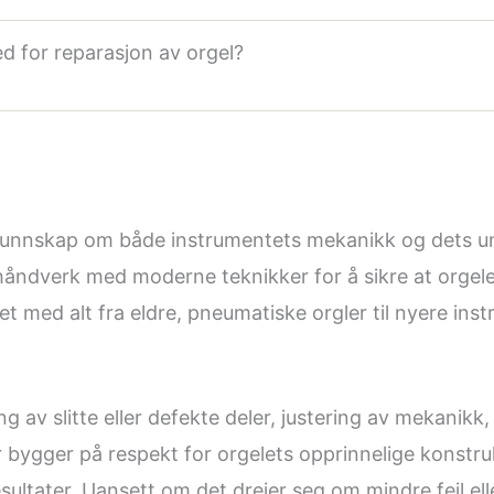
d for reparasjon av orgel?
kunnskap om både instrumentets mekanikk og dets un
åndverk med moderne teknikker for å sikre at orgelet
det med alt fra eldre, pneumatiske orgler til nyere i
av slitte eller defekte deler, justering av mekanikk, 
ygger på respekt for orgelets opprinnelige konstruk
esultater. Uansett om det dreier seg om mindre feil el