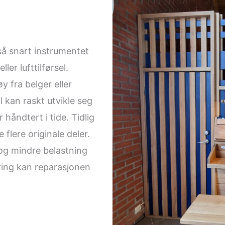
så snart instrumentet
ller lufttilførsel.
y fra belger eller
il kan raskt utvikle seg
r håndtert i tide. Tidlig
 flere originale deler.
 og mindre belastning
ring kan reparasjonen