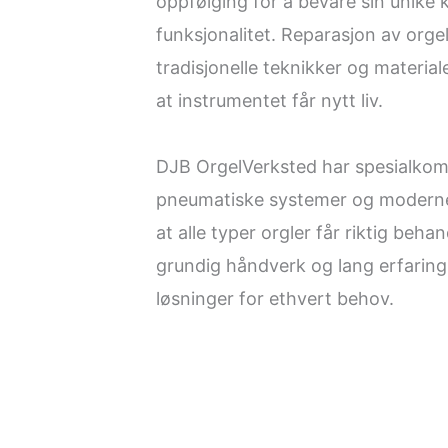
oppfølging for å bevare sin unike 
funksjonalitet. Reparasjon av orge
tradisjonelle teknikker og materiale
at instrumentet får nytt liv.
DJB OrgelVerksted har spesialko
pneumatiske systemer og moderne 
at alle typer orgler får riktig beh
grundig håndverk og lang erfaring
løsninger for ethvert behov.