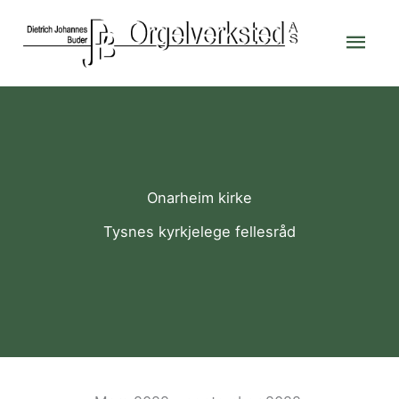
Skip
Mai
to
content
Men
Onarheim kirke
Tysnes kyrkjelege fellesråd