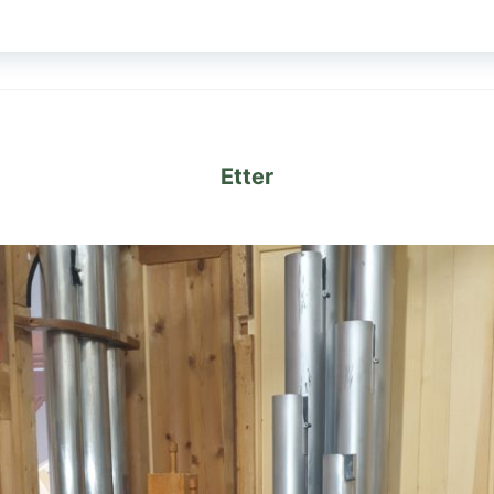
Etter