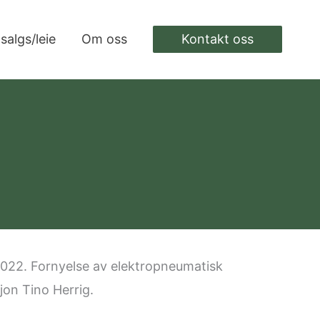
 salgs/leie
Om oss
Kontakt oss
2022. Fornyelse av elektropneumatisk
jon Tino Herrig.