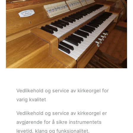
Vedlikehold og service av kirkeorgel for
varig kvalitet
Vedlikehold og service av kirkeorgel er
avgjørende for å sikre instrumentets
levetid, klang og funksjonalitet.