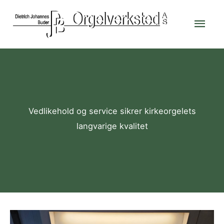
Skip
Mai
to
content
Men
Vedlikehold og service sikrer kirkeorgelets
langvarige kvalitet