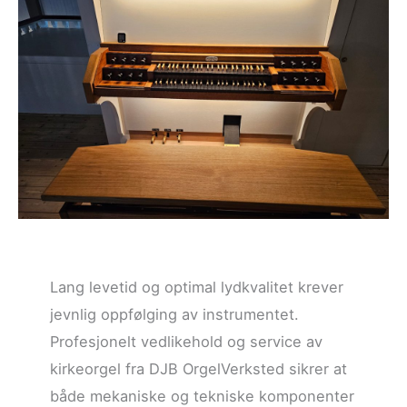
Lang levetid og optimal lydkvalitet krever
jevnlig oppfølging av instrumentet.
Profesjonelt vedlikehold og service av
kirkeorgel fra DJB OrgelVerksted sikrer at
både mekaniske og tekniske komponenter