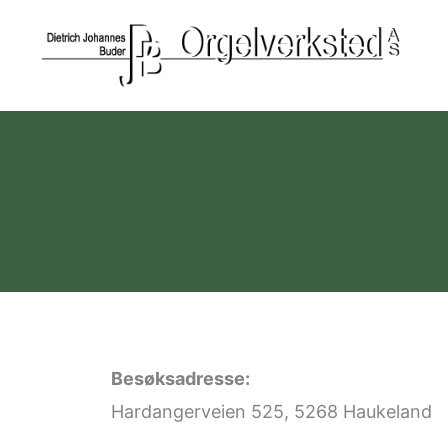
Skip
to
content
Besøksadresse:
Hardangerveien 525, 5268 Haukeland